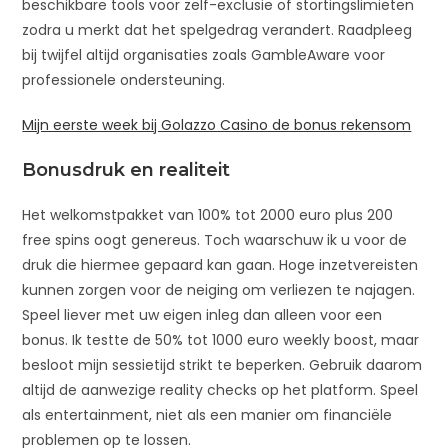
beschikbare tools voor zelf-exclusie of stortingslimieten
zodra u merkt dat het spelgedrag verandert. Raadpleeg
bij twijfel altijd organisaties zoals GambleAware voor
professionele ondersteuning.
Mijn eerste week bij Golazzo Casino de bonus rekensom
Bonusdruk en realiteit
Het welkomstpakket van 100% tot 2000 euro plus 200
free spins oogt genereus. Toch waarschuw ik u voor de
druk die hiermee gepaard kan gaan. Hoge inzetvereisten
kunnen zorgen voor de neiging om verliezen te najagen.
Speel liever met uw eigen inleg dan alleen voor een
bonus. Ik testte de 50% tot 1000 euro weekly boost, maar
besloot mijn sessietijd strikt te beperken. Gebruik daarom
altijd de aanwezige reality checks op het platform. Speel
als entertainment, niet als een manier om financiële
problemen op te lossen.