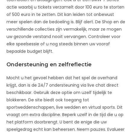
actie waarbij u tickets verzamelt door 100 euro te storten
of 500 euro in te zetten. Dit kan leiden tot onbewust
meer spelen dan de bedoeling is. Blijf alert. De Shop en de
verschillende collecties zijn vermakelijk, maar ze mogen
uw gezonde verstand nooit vervangen. Controleer voor
elke speelsessie of u nog steeds binnen uw vooraf
bepaalde budget blijft.
Ondersteuning en zelfreflectie
Mocht u het gevoel hebben dat het spel de overhand
krijgt, dan is de 24/7 ondersteuning via live chat direct
beschikbaar. Gebruik deze optie om uzelf tijdelijk te
blokkeren. De site biedt ook toegang tot
sportweddenschappen, live wedden en virtual sports. Dit
vraagt om extra discipline. Beperk uzelf in de tijd die u op
het platform doorbrengt. U bent de enige die uw
speelgedrag echt kan beheersen. Neem pauzes. Evalueer