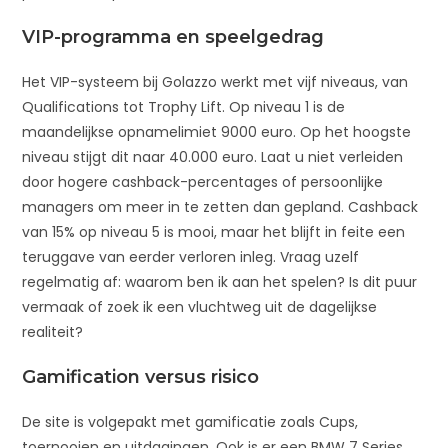
VIP-programma en speelgedrag
Het VIP-systeem bij Golazzo werkt met vijf niveaus, van
Qualifications tot Trophy Lift. Op niveau 1 is de
maandelijkse opnamelimiet 9000 euro. Op het hoogste
niveau stijgt dit naar 40.000 euro. Laat u niet verleiden
door hogere cashback-percentages of persoonlijke
managers om meer in te zetten dan gepland. Cashback
van 15% op niveau 5 is mooi, maar het blijft in feite een
teruggave van eerder verloren inleg. Vraag uzelf
regelmatig af: waarom ben ik aan het spelen? Is dit puur
vermaak of zoek ik een vluchtweg uit de dagelijkse
realiteit?
Gamification versus risico
De site is volgepakt met gamificatie zoals Cups,
toernooien en uitdagingen. Ook is er een BMW 7 Series