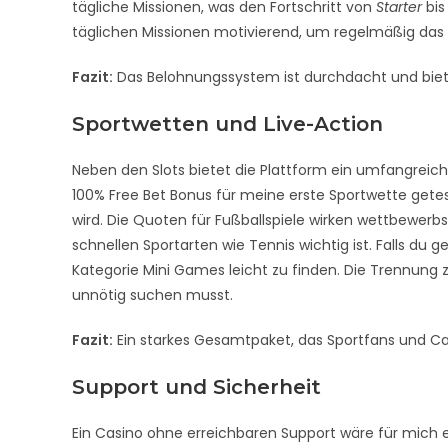
tägliche Missionen, was den Fortschritt von
Starter
bis
täglichen Missionen motivierend, um regelmäßig das
Fazit:
Das Belohnungssystem ist durchdacht und biete
Sportwetten und Live-Action
Neben den Slots bietet die Plattform ein umfangreic
100% Free Bet Bonus für meine erste Sportwette getest
wird. Die Quoten für Fußballspiele wirken wettbewerbsf
schnellen Sportarten wie Tennis wichtig ist. Falls du 
Kategorie Mini Games leicht zu finden. Die Trennung z
unnötig suchen musst.
Fazit:
Ein starkes Gesamtpaket, das Sportfans und Ca
Support und Sicherheit
Ein Casino ohne erreichbaren Support wäre für mich ein