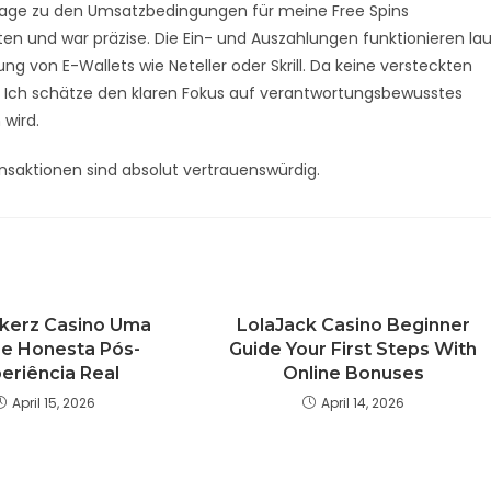
Frage zu den Umsatzbedingungen für meine Free Spins
ten und war präzise. Die Ein- und Auszahlungen funktionieren lau
g von E-Wallets wie Neteller oder Skrill. Da keine versteckten
. Ich schätze den klaren Fokus auf verantwortungsbewusstes
 wird.
nsaktionen sind absolut vertrauenswürdig.
kerz Casino Uma
LolaJack Casino Beginner
se Honesta Pós-
Guide Your First Steps With
eriência Real
Online Bonuses
April 15, 2026
April 14, 2026