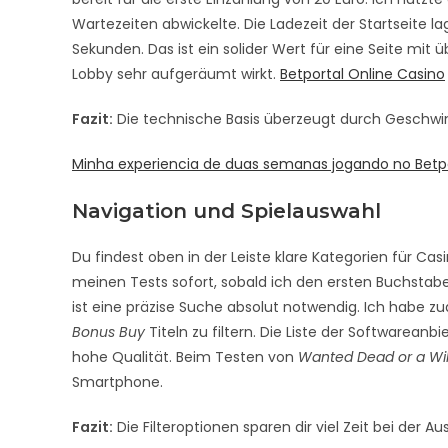
Wartezeiten abwickelte. Die Ladezeit der Startseite l
Sekunden. Das ist ein solider Wert für eine Seite mit üb
Lobby sehr aufgeräumt wirkt.
Betportal Online Casino
Fazit:
Die technische Basis überzeugt durch Geschwi
Minha experiencia de duas semanas jogando no Betp
Navigation und Spielauswahl
Du findest oben in der Leiste klare Kategorien für Casi
meinen Tests sofort, sobald ich den ersten Buchsta
ist eine präzise Suche absolut notwendig. Ich habe z
Bonus Buy
Titeln zu filtern. Die Liste der Softwareanbi
hohe Qualität. Beim Testen von
Wanted Dead or a Wi
Smartphone.
Fazit:
Die Filteroptionen sparen dir viel Zeit bei der 