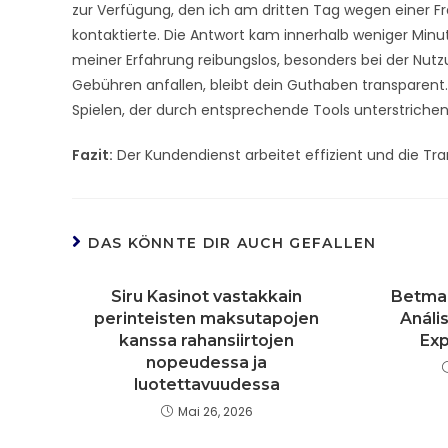
zur Verfügung, den ich am dritten Tag wegen einer 
kontaktierte. Die Antwort kam innerhalb weniger Minu
meiner Erfahrung reibungslos, besonders bei der Nutzun
Gebühren anfallen, bleibt dein Guthaben transparent
Spielen, der durch entsprechende Tools unterstrichen
Fazit:
Der Kundendienst arbeitet effizient und die Tra
DAS KÖNNTE DIR AUCH GEFALLEN
Siru Kasinot vastakkain
Betma
perinteisten maksutapojen
Análi
kanssa rahansiirtojen
Exp
nopeudessa ja
luotettavuudessa
Mai 26, 2026