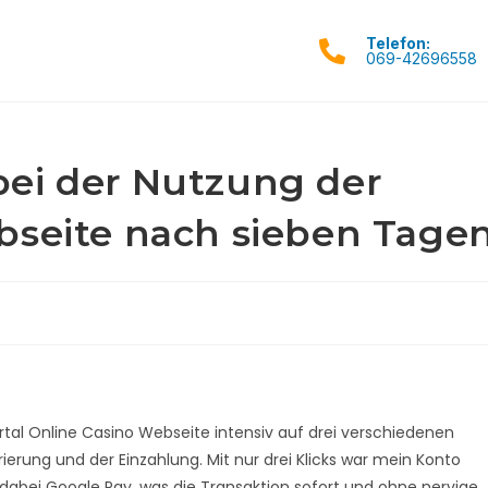
Telefon:
069-42696558
ei der Nutzung der
bseite nach sieben Tage
tal Online Casino Webseite intensiv auf drei verschiedenen
rierung und der Einzahlung. Mit nur drei Klicks war mein Konto
te dabei Google Pay, was die Transaktion sofort und ohne nervige