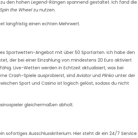
 zu den hohen
Legend
-Rängen spannend gestaltet. Ich fand die
Spin the Wheel
zu nutzen.
t langfristig einen echten Mehrwert.
hes Sportwetten-Angebot mit über 50 Sportarten. Ich habe den
et, der bei einer Einzahlung von mindestens 20 Euro aktiviert
ähig. Live-Wetten werden in Echtzeit aktualisiert, was bei
gerne Crash-Spiele ausprobierst, sind
Aviator
und
Plinko
unter der
wischen Sport und Casino ist logisch gelöst, sodass du nicht
sinospieler gleichermaßen abholt.
 sofortiges Ausschlusskriterium. Hier steht dir ein 24/7 Service