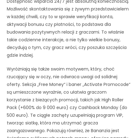
Dostępność wsparcia 24/7 jest absolutną koniecznością.
Możliwość skontaktowania się z żywym przedstawicielem
w każdej chwili, czy to w sprawie weryfikacji konta,
aktywacji bonusu czy płatności, to podstawa dla
budowania pozytywnych relacji z graczami. To właśnie
takie codzienne interakcje, a nie tylko wielkie bonusy,
decydują o tym, czy gracz wróci, czy poszuka szczęścia
gdzie indziej.
Wyróżniają się także swoim motywem, który, choć
rzucający się w oczy, nie odwraca uwagi od solidnej
oferty. Sekcja „Free Money“ i baner „Activate Promocode“
są umieszczone wyraźnie, co ułatwia graczom
korzystanie z bieżących promocji, takich jak High Roller
Pack (+600% do 9 000 euro) czy Cashback Monday (do
500 euro). Te ciągłe zachęty uzupełniają program VIP,
tworząc siatkę, która ma utrzymać gracza
zaangażowanego. Pokazują również, że Bananzia jest