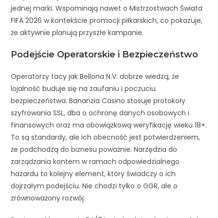
jednej marki. Wspominają nawet o Mistrzostwach Świata
FIFA 2026 w kontekście promocji piłkarskich, co pokazuje,
że aktywnie planują przyszłe kampanie.
Podejście Operatorskie i Bezpieczeństwo
Operatorzy tacy jak Bellona N.V. dobrze wiedzą, że
lojalność buduje się na zaufaniu i poczuciu
bezpieczeństwa. Bananzia Casino stosuje protokoły
szyfrowania SSL, dba o ochronę danych osobowych i
finansowych oraz ma obowiązkową weryfikację wieku 18+.
To są standardy, ale ich obecność jest potwierdzeniem,
że podchodzą do biznesu poważnie. Narzędzia do
zarządzania kontem w ramach odpowiedzialnego
hazardu to kolejny element, który świadczy o ich
dojrzałym podejściu. Nie chodzi tylko o GGR, ale o
zrównoważony rozwój.