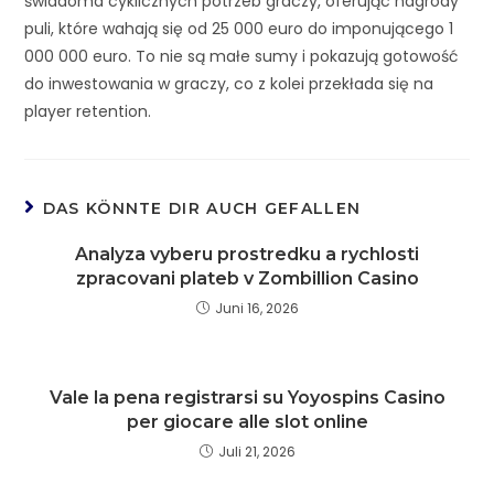
świadoma cyklicznych potrzeb graczy, oferując nagrody
puli, które wahają się od 25 000 euro do imponującego 1
000 000 euro. To nie są małe sumy i pokazują gotowość
do inwestowania w graczy, co z kolei przekłada się na
player retention.
DAS KÖNNTE DIR AUCH GEFALLEN
Analyza vyberu prostredku a rychlosti
zpracovani plateb v Zombillion Casino
Juni 16, 2026
Vale la pena registrarsi su Yoyospins Casino
per giocare alle slot online
Juli 21, 2026