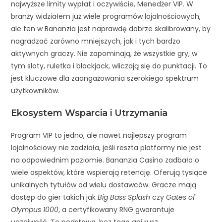
najwyższe limity wypłat i oczywiście, Menedżer VIP. W
branży widziałem już wiele programów lojalnościowych,
ale ten w Bananzia jest naprawdę dobrze skalibrowany, by
nagradzać zarówno mniejszych, jak i tych bardzo
aktywnych graczy. Nie zapominają, że wszystkie gry, w
tym sloty, ruletka i blackjack, wliczają się do punktacji. To
jest kluczowe dla zaangażowania szerokiego spektrum
użytkowników.
Ekosystem Wsparcia i Utrzymania
Program VIP to jedno, ale nawet najlepszy program
lojalnościowy nie zadziała, jeśli reszta platformy nie jest
na odpowiednim poziomie. Bananzia Casino zadbało o
wiele aspektów, które wspierają retencję. Oferują tysiące
unikalnych tytułów od wielu dostawców. Gracze mają
dostęp do gier takich jak
Big Bass Splash
czy
Gates of
Olympus 1000
, a certyfikowany RNG gwarantuje