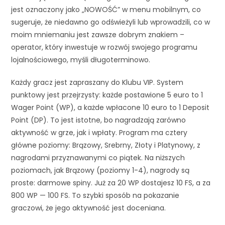
jest oznaczony jako „NOWOŚĆ” w menu mobilnym, co
sugeruje, że niedawno go odświeżyli lub wprowadzili, co w
moim mniemaniu jest zawsze dobrym znakiem –
operator, który inwestuje w rozwój swojego programu
lojalnościowego, myśli długoterminowo.
Każdy gracz jest zapraszany do Klubu VIP. System
punktowy jest przejrzysty: każde postawione 5 euro to 1
Wager Point (WP), a każde wpłacone 10 euro to 1 Deposit
Point (DP). To jest istotne, bo nagradzają zarówno
aktywność w grze, jak i wpłaty. Program ma cztery
główne poziomy: Brązowy, Srebrny, Złoty i Platynowy, z
nagrodami przyznawanymi co piątek. Na niższych
poziomach, jak Brązowy (poziomy 1-4), nagrody są
proste: darmowe spiny. Już za 20 WP dostajesz 10 FS, a za
800 WP — 100 FS. To szybki sposób na pokazanie
graczowi, że jego aktywność jest doceniana.