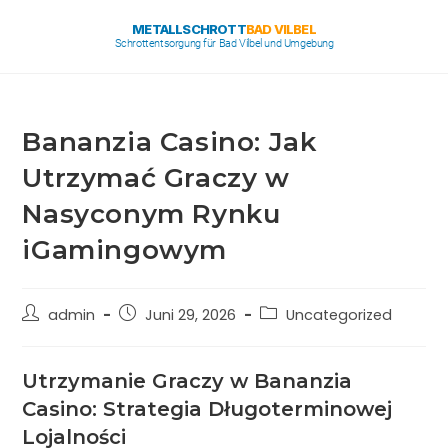
METALLSCHROTT
BAD VILBEL
Schrottentsorgung für Bad Vilbel und Umgebung
Bananzia Casino: Jak
Utrzymać Graczy w
Nasyconym Rynku
iGamingowym
admin
Juni 29, 2026
Uncategorized
Utrzymanie Graczy w Bananzia
Casino: Strategia Długoterminowej
Lojalności