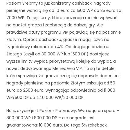
Poziom Srebrny to już konkretny cashback. Nagrody
pieniężne wahają się od 10 euro za 1500 WP do 35 euro za
7000 WP. To są sumy, które zaczynają realnie wpływać
na budżet gracza i zachęcają do dalszej gry. Ale
prawdziwe atuty programu VIP pojawiają się na poziomie
Złotym. Oprócz cashbacku, gracze mogą liczyć na
tygodniowy rakeback do 4%. Od drugiego poziomu
Złotego (czyli od 30 000 WP lub 1500 DP) dostajesz
wyższe limity wypłat, priorytetową kolejkę do wypłat, a
nawet dedykowanego Menedżera VIP. To są te detale,
które sprawiają, że gracze czują się naprawdę docenieni.
Nagrody pieniężne na poziomie Złotym eskalują od 50
euro do 2500 euro, wymagając odpowiednio od 11 000
WP/500 DP do 440 000 WP/20 000 DP.
Na szczycie jest Poziom Platynowy. Wymaga on sporo –
800 000 WP i 800 000 DP – ale nagroda jest
gwarantowana: 10 000 euro. Do tego 5% rakeback,