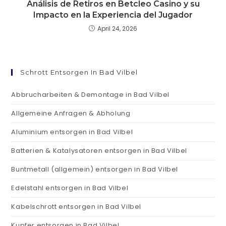
Análisis de Retiros en Betcleo Casino y su
Impacto en la Experiencia del Jugador
April 24, 2026
Schrott Entsorgen In Bad Vilbel
Abbrucharbeiten & Demontage in Bad Vilbel
Allgemeine Anfragen & Abholung
Aluminium entsorgen in Bad Vilbel
Batterien & Katalysatoren entsorgen in Bad Vilbel
Buntmetall (allgemein) entsorgen in Bad Vilbel
Edelstahl entsorgen in Bad Vilbel
Kabelschrott entsorgen in Bad Vilbel
Kupfer entsorgen in Bad Vilbel