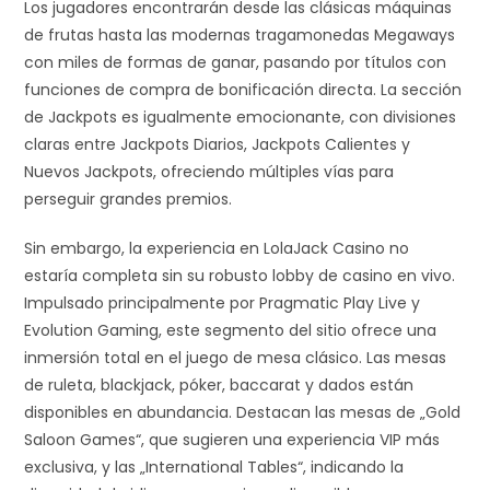
Los jugadores encontrarán desde las clásicas máquinas
de frutas hasta las modernas tragamonedas Megaways
con miles de formas de ganar, pasando por títulos con
funciones de compra de bonificación directa. La sección
de Jackpots es igualmente emocionante, con divisiones
claras entre Jackpots Diarios, Jackpots Calientes y
Nuevos Jackpots, ofreciendo múltiples vías para
perseguir grandes premios.
Sin embargo, la experiencia en LolaJack Casino no
estaría completa sin su robusto lobby de casino en vivo.
Impulsado principalmente por Pragmatic Play Live y
Evolution Gaming, este segmento del sitio ofrece una
inmersión total en el juego de mesa clásico. Las mesas
de ruleta, blackjack, póker, baccarat y dados están
disponibles en abundancia. Destacan las mesas de „Gold
Saloon Games“, que sugieren una experiencia VIP más
exclusiva, y las „International Tables“, indicando la