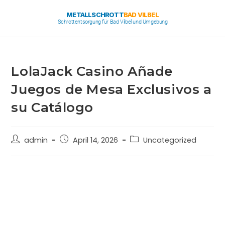
METALLSCHROTT
BAD VILBEL
Schrottentsorgung für Bad Vilbel und Umgebung
LolaJack Casino Añade
Juegos de Mesa Exclusivos a
su Catálogo
admin
April 14, 2026
Uncategorized