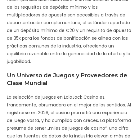
de los requisitos de depósito mínimo y los
multiplicadores de apuesta son accesibles a través de
documentación complementaria, el estándar reportado
de un depósito mínimo de €20 y un requisito de apuesta
de 35x para los fondos de bonificación se alinea con las
prácticas comunes de la industria, ofreciendo un
equilibrio razonable entre la generosidad de la oferta y la
jugabilidad.
Un Universo de Juegos y Proveedores de
Clase Mundial
La selección de juegos en LolaJack Casino es,
francamente, abrumadora en el mejor de los sentidos. Al
registrarse en 2026, el casino prometió una experiencia
de juego vasta, y ha cumplido con creces. La plataforma
presume de tener „miles de juegos de casino“, una cifra
que las fuentes de datos de la industria elevan a más de