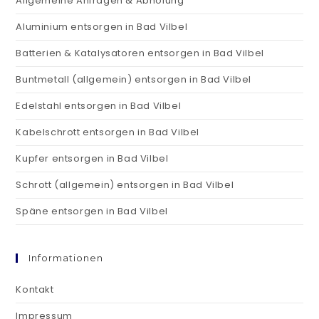
Allgemeine Anfragen & Abholung
Aluminium entsorgen in Bad Vilbel
Batterien & Katalysatoren entsorgen in Bad Vilbel
Buntmetall (allgemein) entsorgen in Bad Vilbel
Edelstahl entsorgen in Bad Vilbel
Kabelschrott entsorgen in Bad Vilbel
Kupfer entsorgen in Bad Vilbel
Schrott (allgemein) entsorgen in Bad Vilbel
Späne entsorgen in Bad Vilbel
Informationen
Kontakt
Impressum