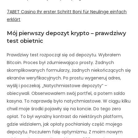
7ABET Casino Ihr erster Schritt Boni für Neulinge einfach
erklärt
Mój pierwszy depozyt krypto – prawdziwy
test obietnic
Prawdziwy test rozpoczął się od depozytu. Wybrałem
Bitcoin. Proces był zdumiewająco prosty. Żadnych
skomplikowanych formularzy, żadnych niekończących się
ekranów weryfikacyjnych. Po prostu wygeneruj adres,
wyślij i poczekaj. „Natychmiastowe depozyty” –
obiecywali. Obserwowałem swój portfel, a potem saldo
kasyna. To naprawdę było natychmiastowe. W ciągu kilku
chwil moje środki pojawiły się na koncie. Do tego zero
opłat. To był wyraźny kontrast do niektórych platform,
gdzie widziałem, jak opłaty pochłaniały część mojego
depozytu. Poczułem falę optymizmu. Z moim nowym