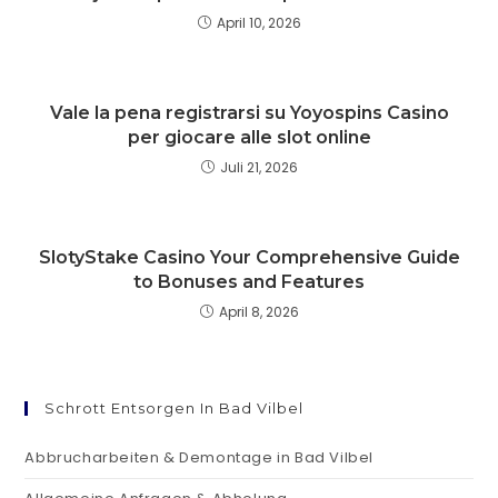
April 10, 2026
Vale la pena registrarsi su Yoyospins Casino
per giocare alle slot online
Juli 21, 2026
SlotyStake Casino Your Comprehensive Guide
to Bonuses and Features
April 8, 2026
Schrott Entsorgen In Bad Vilbel
Abbrucharbeiten & Demontage in Bad Vilbel