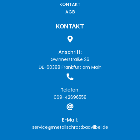
KONTAKT
AGB
KONTAKT
Anschrift:
Gwinnerstraße 26
DE-60388 Frankfurt am Main
Telefon:
069-42696558
E-Mail:
service@metallschrottbadvilbel.de