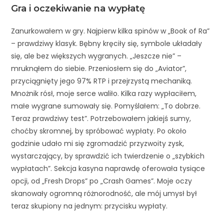
Gra i oczekiwanie na wypłatę
Zanurkowałem w gry. Najpierw kilka spinów w „Book of Ra”
– prawdziwy klasyk. Bębny kręciły się, symbole układały
się, ale bez większych wygranych. „Jeszcze nie” –
mruknąłem do siebie. Przeniosłem się do „Aviator”,
przyciągnięty jego 97% RTP i przejrzystą mechaniką.
Mnożnik rósł, moje serce waliło. Kilka razy wypłaciłem,
małe wygrane sumowały się. Pomyślałem: „To dobrze.
Teraz prawdziwy test”. Potrzebowałem jakiejś sumy,
choćby skromnej, by spróbować wypłaty. Po około
godzinie udało mi się zgromadzić przyzwoity zysk,
wystarczający, by sprawdzić ich twierdzenie o „szybkich
wypłatach”. Sekcja kasyna naprawdę oferowała tysiące
opcji, od „Fresh Drops” po „Crash Games”. Moje oczy
skanowały ogromną różnorodność, ale mój umysł był
teraz skupiony na jednym: przycisku wypłaty.