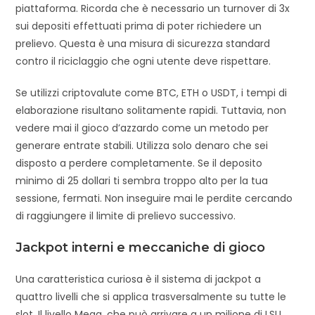
piattaforma. Ricorda che è necessario un turnover di 3x
sui depositi effettuati prima di poter richiedere un
prelievo. Questa è una misura di sicurezza standard
contro il riciclaggio che ogni utente deve rispettare.
Se utilizzi criptovalute come BTC, ETH o USDT, i tempi di
elaborazione risultano solitamente rapidi. Tuttavia, non
vedere mai il gioco d’azzardo come un metodo per
generare entrate stabili. Utilizza solo denaro che sei
disposto a perdere completamente. Se il deposito
minimo di 25 dollari ti sembra troppo alto per la tua
sessione, fermati. Non inseguire mai le perdite cercando
di raggiungere il limite di prelievo successivo.
Jackpot interni e meccaniche di gioco
Una caratteristica curiosa è il sistema di jackpot a
quattro livelli che si applica trasversalmente su tutte le
slot. Il livello Mega, che può arrivare a un milione di LSU,