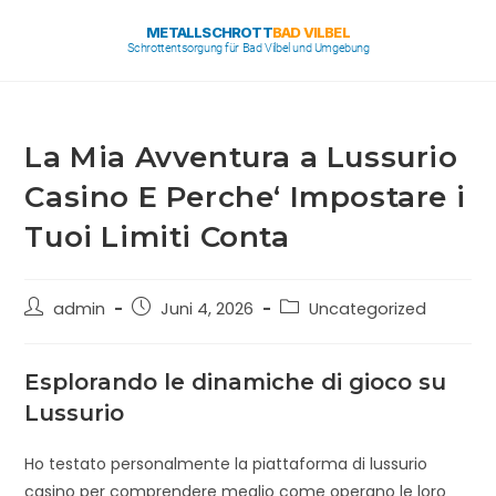
METALLSCHROTT
BAD VILBEL
Schrottentsorgung für Bad Vilbel und Umgebung
La Mia Avventura a Lussurio
Casino E Perche‘ Impostare i
Tuoi Limiti Conta
admin
Juni 4, 2026
Uncategorized
Esplorando le dinamiche di gioco su
Lussurio
Ho testato personalmente la piattaforma di lussurio
casino per comprendere meglio come operano le loro