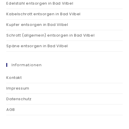
Edelstahl entsorgen in Bad Vilbel
Kabelschrott entsorgen in Bad Vilbel
Kupfer entsorgen in Bad Vilbel
Schrott (allgemein) entsorgen in Bad Vilbel
Späne entsorgen in Bad Vilbel
Informationen
Kontakt
Impressum
Datenschutz
AGB