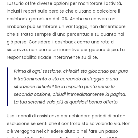
Lussurio offre diverse opzioni per monitorare l’attività,
inclusi i report sulle perdite che aiutano a calcolare il
cashback giornaliero del 10%. Anche se ricevere un
rimborso può sembrare un vantaggio, non dimenticare
che si tratta sempre di una percentuale su quanto hai
già perso. Considera il cashback come una rete di
sicurezza, non come un incentivo per giocare di più. La
responsabilità ricade interamente su di te.
Prima di ogni sessione, chiediti: sto giocando per puro
intrattenimento o sto cercando di sfuggire a una
situazione difficile? Se la risposta punta verso la
seconda opzione, chiudi immediatamente la pagina.
La tua serenità vale più di qualsiasi bonus offerto.
Usa i canali di assistenza per richiedere periodi di auto-
esclusione se senti che il controllo sta scivolando via. Non
c’è vergogna nel chiedere aiuto o nel fare un passo