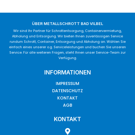
ÜBER METALLSCHROTT BAD VILBEL
Wir sind Ihr Partner für Schrottentsorgung, Containervermietung,
Abholung und Entsorgung. Wir bieten Ihnen zuverlässigen Service
rundum Schrott, Container, Entsorgung und Abholung an. Wählen Sie
einfach eines unserer o.g. Serviceleistungen und buchen Sie unseren
Service. Für alle weiteren Fragen, steht Ihnen unser Service-Team zur
Verfügung.
INFORMATIONEN
IMPRESSUM
DATENSCHUTZ
KONTAKT
AGB
KONTAKT