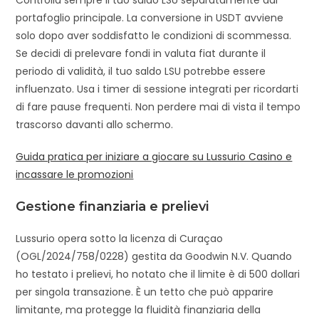
Controlla sempre il tuo saldo LSU separatamente dal
portafoglio principale. La conversione in USDT avviene
solo dopo aver soddisfatto le condizioni di scommessa.
Se decidi di prelevare fondi in valuta fiat durante il
periodo di validità, il tuo saldo LSU potrebbe essere
influenzato. Usa i timer di sessione integrati per ricordarti
di fare pause frequenti. Non perdere mai di vista il tempo
trascorso davanti allo schermo.
Guida pratica per iniziare a giocare su Lussurio Casino e
incassare le promozioni
Gestione finanziaria e prelievi
Lussurio opera sotto la licenza di Curaçao
(OGL/2024/758/0228) gestita da Goodwin N.V. Quando
ho testato i prelievi, ho notato che il limite è di 500 dollari
per singola transazione. È un tetto che può apparire
limitante, ma protegge la fluidità finanziaria della