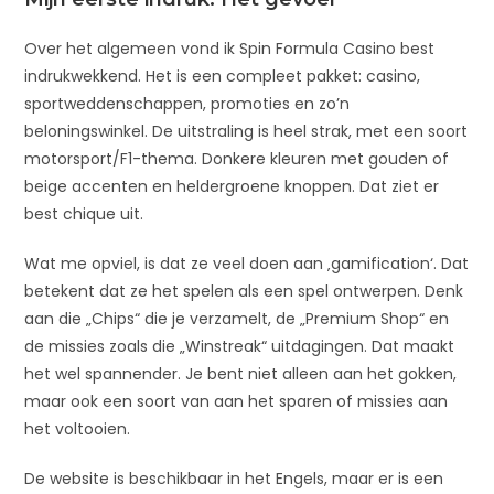
Over het algemeen vond ik Spin Formula Casino best
indrukwekkend. Het is een compleet pakket: casino,
sportweddenschappen, promoties en zo’n
beloningswinkel. De uitstraling is heel strak, met een soort
motorsport/F1-thema. Donkere kleuren met gouden of
beige accenten en heldergroene knoppen. Dat ziet er
best chique uit.
Wat me opviel, is dat ze veel doen aan ‚gamification‘. Dat
betekent dat ze het spelen als een spel ontwerpen. Denk
aan die „Chips“ die je verzamelt, de „Premium Shop“ en
de missies zoals die „Winstreak“ uitdagingen. Dat maakt
het wel spannender. Je bent niet alleen aan het gokken,
maar ook een soort van aan het sparen of missies aan
het voltooien.
De website is beschikbaar in het Engels, maar er is een