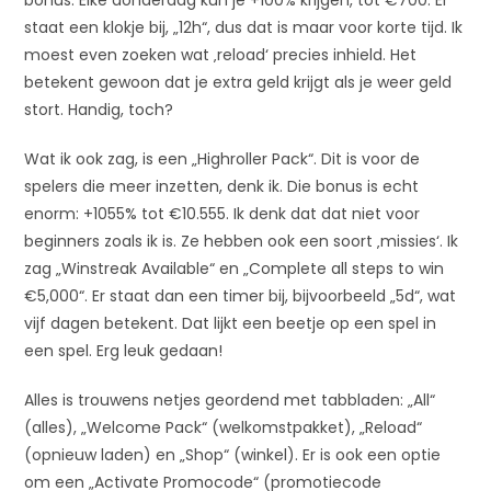
bonus. Elke donderdag kun je +100% krijgen, tot €700. Er
staat een klokje bij, „12h“, dus dat is maar voor korte tijd. Ik
moest even zoeken wat ‚reload‘ precies inhield. Het
betekent gewoon dat je extra geld krijgt als je weer geld
stort. Handig, toch?
Wat ik ook zag, is een „Highroller Pack“. Dit is voor de
spelers die meer inzetten, denk ik. Die bonus is echt
enorm: +1055% tot €10.555. Ik denk dat dat niet voor
beginners zoals ik is. Ze hebben ook een soort ‚missies‘. Ik
zag „Winstreak Available“ en „Complete all steps to win
€5,000“. Er staat dan een timer bij, bijvoorbeeld „5d“, wat
vijf dagen betekent. Dat lijkt een beetje op een spel in
een spel. Erg leuk gedaan!
Alles is trouwens netjes geordend met tabbladen: „All“
(alles), „Welcome Pack“ (welkomstpakket), „Reload“
(opnieuw laden) en „Shop“ (winkel). Er is ook een optie
om een „Activate Promocode“ (promotiecode