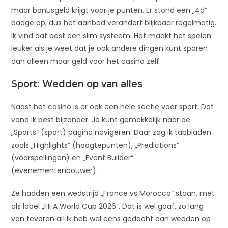
maar bonusgeld krijgt voor je punten. Er stond een „4d“
badge op, dus het aanbod verandert blijkbaar regelmatig.
Ik vind dat best een slim systeem. Het maakt het spelen
leuker als je weet dat je ook andere dingen kunt sparen
dan alleen maar geld voor het casino zelf.
Sport: Wedden op van alles
Naast het casino is er ook een hele sectie voor sport. Dat
vond ik best bijzonder. Je kunt gemakkelijk naar de
„Sports“ (sport) pagina navigeren. Daar zag ik tabbladen
zoals „Highlights“ (hoogtepunten), „Predictions“
(voorspellingen) en „Event Builder“
(evenementenbouwer).
Ze hadden een wedstrijd „France vs Morocco“ staan, met
als label „FIFA World Cup 2026“. Dat is wel gaaf, zo lang
van tevoren al! Ik heb wel eens gedacht aan wedden op