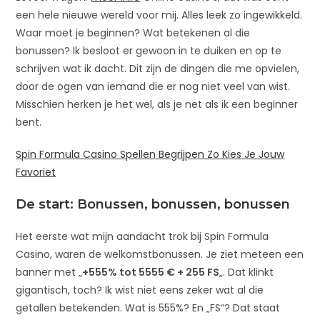
een hele nieuwe wereld voor mij. Alles leek zo ingewikkeld.
Waar moet je beginnen? Wat betekenen al die
bonussen? Ik besloot er gewoon in te duiken en op te
schrijven wat ik dacht. Dit zijn de dingen die me opvielen,
door de ogen van iemand die er nog niet veel van wist.
Misschien herken je het wel, als je net als ik een beginner
bent.
Spin Formula Casino Spellen Begrijpen Zo Kies Je Jouw
Favoriet
De start: Bonussen, bonussen, bonussen
Het eerste wat mijn aandacht trok bij Spin Formula
Casino, waren de welkomstbonussen. Je ziet meteen een
banner met „
+555% tot 5555 € + 255 FS
„. Dat klinkt
gigantisch, toch? Ik wist niet eens zeker wat al die
getallen betekenden. Wat is 555%? En „FS“? Dat staat