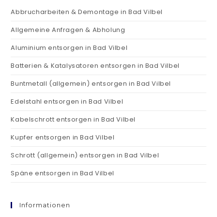
Abbrucharbeiten & Demontage in Bad Vilbel
Allgemeine Anfragen & Abholung
Aluminium entsorgen in Bad Vilbel
Batterien & Katalysatoren entsorgen in Bad Vilbel
Buntmetall (allgemein) entsorgen in Bad Vilbel
Edelstahl entsorgen in Bad Vilbel
Kabelschrott entsorgen in Bad Vilbel
Kupfer entsorgen in Bad Vilbel
Schrott (allgemein) entsorgen in Bad Vilbel
Späne entsorgen in Bad Vilbel
Informationen