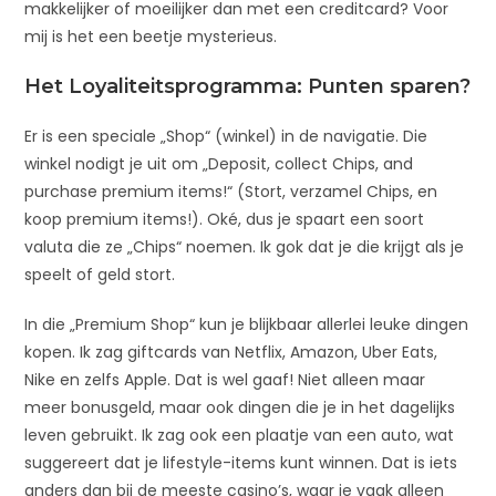
makkelijker of moeilijker dan met een creditcard? Voor
mij is het een beetje mysterieus.
Het Loyaliteitsprogramma: Punten sparen?
Er is een speciale „Shop“ (winkel) in de navigatie. Die
winkel nodigt je uit om „Deposit, collect Chips, and
purchase premium items!“ (Stort, verzamel Chips, en
koop premium items!). Oké, dus je spaart een soort
valuta die ze „Chips“ noemen. Ik gok dat je die krijgt als je
speelt of geld stort.
In die „Premium Shop“ kun je blijkbaar allerlei leuke dingen
kopen. Ik zag giftcards van Netflix, Amazon, Uber Eats,
Nike en zelfs Apple. Dat is wel gaaf! Niet alleen maar
meer bonusgeld, maar ook dingen die je in het dagelijks
leven gebruikt. Ik zag ook een plaatje van een auto, wat
suggereert dat je lifestyle-items kunt winnen. Dat is iets
anders dan bij de meeste casino’s, waar je vaak alleen