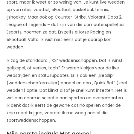
sport, maar ik weet er zo weinig van. Je kunt live wedden
op van alles: voetbal, eFootball, basketbal, tennis,
ijshockey. Maar ook op Counter-Strike, Valorant, Dota 2,
League of Legends – dat zijn van die computerspelletjes.
Esports, noemen ze dat. En zelfs eHorse Racing en
eFootball: Volta. Ik wist niet eens dat je daarop kon
wedden.
Ik zag de standaard „1X2“ weddenschappen. Dat is winst,
gelijkspel, of verlies, toch? Er waren klokjes voor de live
wedstrijden en statusupdates. Er is ook een „Betslip“
(weddenschapformulier) paneel en een „Quick Bet“ (snel
wedden) optie. Dat klinkt alsof je snel kunt inzetten. Het is
wel een enorme selectie aan sporten en evenementen.
Ik denk dat ik eerst de gewone casino spellen onder de
knie moet krijgen, voordat ik me waag aan al die
sportweddenschappen.
Mijn eerste indruk: Het gevoel